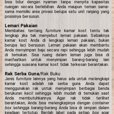
bisa tidur dengan nyaman tanpa menyita kapasitas
ruangan secara berlebihan. Anda maupun teman sama-
sama memiliki area privasi berupa satu unit ranjang yang
posisinya bersusun.
Lemari Pakaian
Membahas tentang
furniture
kamar kost tentu tak
lengkap jika tak menyebut lemari pakaian. Sebaiknya
kamar kost Anda di lengkapi lemari pakaian, bukan
berupa laci bersusun. Lemari pakaian akan membantu
Anda menyimpan baju secara rapi sehingga lebih mudah
di temukan. Sisa ruang dalam lemari juga bisa di
manfaatkan untuk menyimpan barang-barang lain
sehingga suasana kamar kost tidak terkesan berantakan.
Rak Serba Guna
/Rak Buku
Jenis
furniture
lainnya yang harus ada untuk melengkapi
kamar kost adalah rak serba guna. Anda dapat
menggunakan rak untuk menyimpan berbagai benda
berukuran kecil sehingga lebih mudah di temukan saat
Anda membutuhkannya. Agar rak tidak terlihat
berantakan, Anda bisa melengkapinya dengan
container
box
sehingga barang-barang Anda bisa di simpan dalam
keadaan tertutup. Berilah label pada setiap
box
agar