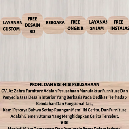
FREE
FREE
LAYANAN
FREE
LAYANAN
BERGARANSI
DESAIN
ONGKIR
24 JAM
INSTALAS
CUSTOM
3D
PROFIL DAN VISI-MISI PERUSAHAAN
CV. Az Zahra Furniture Adalah Perusahaan Manufaktur Furniture Dan
Penyedia Jasa Desain Interior Yang Berbasis Pada Dedikasi Terhadap
Keindahan Dan Fungsionalitas.,
Kami Percaya Bahwa Setiap Ruangan Memiliki Cerita, Dan Furniture
Adalah Elemen Utama Yang Menghidupkan Cerita Tersebut.
VISI
Menjadi Mitra Terpercaya Dan Pemimpin Pasar Dalam Industri