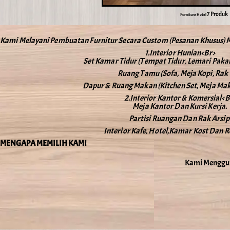
7 Produk
Furniture Hotel
Kami Melayani Pembuatan Furnitur Secara Custom (pesanan Khusus) Ma
1.Interior Hunian<br>
Set Kamar Tidur (Tempat Tidur, Lemari Pakaia
Ruang Tamu (Sofa, Meja Kopi, Rak 
Dapur & Ruang Makan (Kitchen Set, Meja Maka
2.Interior Kantor & Komersial<b
Meja Kantor Dan Kursi Kerja.
Partisi Ruangan Dan Rak Arsip
Interior Kafe, Hotel,kamar Kost Dan R
MENGAPA MEMILIH KAMI
Kami Mengguna