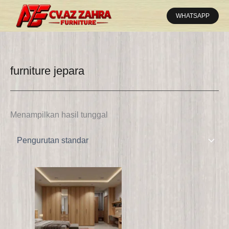
Lewati
WHATSAPP
ke
konten
furniture jepara
Menampilkan hasil tunggal