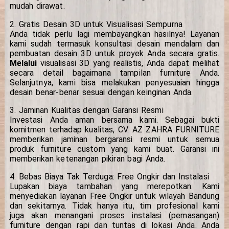
mudah dirawat.
2. Gratis Desain 3D untuk Visualisasi Sempurna
Anda tidak perlu lagi membayangkan hasilnya! Layanan
kami sudah termasuk konsultasi desain mendalam dan
pembuatan desain 3D untuk proyek Anda secara gratis.
Melalui
visualisasi 3D yang realistis, Anda dapat melihat
secara detail bagaimana tampilan furniture Anda.
Selanjutnya, kami bisa melakukan penyesuaian hingga
desain benar-benar sesuai dengan keinginan Anda.
3. Jaminan Kualitas dengan Garansi Resmi
Investasi Anda aman bersama kami. Sebagai bukti
komitmen terhadap kualitas, CV. AZ ZAHRA FURNITURE
memberikan jaminan bergaransi resmi untuk semua
produk furniture custom yang kami buat. Garansi ini
memberikan ketenangan pikiran bagi Anda.
4. Bebas Biaya Tak Terduga: Free Ongkir dan Instalasi
Lupakan biaya tambahan yang merepotkan. Kami
menyediakan layanan Free Ongkir untuk wilayah Bandung
dan sekitarnya. Tidak hanya itu, tim profesional kami
juga akan menangani proses instalasi (pemasangan)
furniture dengan rapi dan tuntas di lokasi Anda. Anda