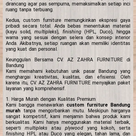
dirancang agar pas sempurna, memaksimalkan setiap inci
ruang tanpa terbuang.
Kedua, custom furniture memungkinkan ekspresi gaya
pribadi secara total. Anda bebas menentukan material
(kayu solid,
multipleks
),
finishing
(HPL, Duco), hingga
warna yang sesuai dengan selera dan konsep interior
Anda. Akibatnya, setiap ruangan akan memiliki identitas
yang kuat dan personal.
Keunggulan Bersama CV. AZ ZAHRA FURNITURE di
Bandung
Kami memahami kebutuhan unik pasar Bandung yang
menghargai kreativitas, kualitas, dan efisiensi. Oleh
karena itu, CV. AZ ZAHRA FURNITURE menyajikan paket
layanan yang komprehensif.
1. Harga Murah dengan Kualitas Premium
Kami bangga menawarkan
custom furniture Bandung
murah
tanpa mengorbankan mutu. Meskipun harganya
sangat kompetitif, kami menjamin bahwa produk kami
berkualitas. Kami hanya menggunakan material terbaik,
seperti
multipleks
atau
plywood
yang kokoh, serta
finishing
HPL atau Duco yang elegan, tahan lama, dan