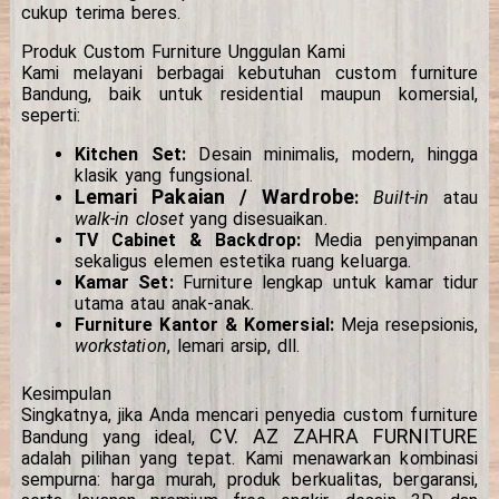
cukup terima beres.
Produk Custom Furniture Unggulan Kami
Kami melayani berbagai kebutuhan custom furniture
Bandung, baik untuk residential maupun komersial,
seperti:
Kitchen Set:
Desain minimalis, modern, hingga
klasik yang fungsional.
Lemari Pakaian / Wardrobe
:
Built-in
atau
walk-in closet
yang disesuaikan.
TV Cabinet & Backdrop:
Media penyimpanan
sekaligus elemen estetika ruang keluarga.
Kamar Set:
Furniture lengkap untuk kamar tidur
utama atau anak-anak.
Furniture Kantor & Komersial:
Meja resepsionis,
workstation
, lemari arsip, dll.
Kesimpulan
Singkatnya, jika Anda mencari penyedia custom furniture
CV. AZ ZAHRA FURNITURE
Bandung yang ideal,
adalah pilihan yang tepat. Kami menawarkan kombinasi
sempurna: harga murah, produk berkualitas, bergaransi,