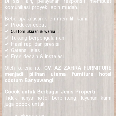
Di sisi lain, pelayanan responsif membuat
komunikasi proyek lebih mudah.
Beberapa alasan klien memilih kami:
✔ Produksi cepat
✔
Custom ukuran & warna
✔ Tukang berpengalaman
✔ Hasil rapi dan presisi
✔ Garansi jelas
✔ Free desain & instalasi
Oleh karena itu,
CV. AZ ZAHRA FURNITURE
menjadi pilihan utama furniture hotel
costum Banyuwangi
.
Cocok untuk Berbagai Jenis Properti
Tidak hanya hotel berbintang, layanan kami
juga cocok untuk:
Homestay