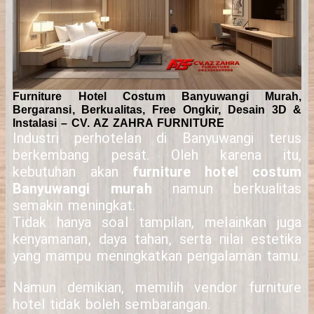
Furniture Hotel Costum Banyuwangi Murah,
Bergaransi, Berkualitas, Free Ongkir, Desain 3D &
Instalasi – CV. AZ ZAHRA FURNITURE
Industri perhotelan di Banyuwangi terus
berkembang pesat. Oleh karena itu,
kebutuhan akan
furniture hotel costum
Banyuwangi murah
namun berkualitas
semakin meningkat.
Tidak hanya soal tampilan, melainkan juga
kenyamanan, daya tahan, serta nilai estetika
yang mampu meningkatkan pengalaman tamu.
Namun demikian, memilih vendor furniture
hotel tidak boleh sembarangan.