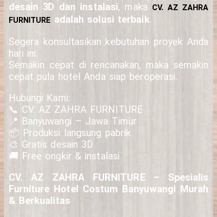
desain 3D dan instalasi
, maka
CV. AZ ZAHRA
adalah solusi terbaik
.
FURNITURE
Segera konsultasikan kebutuhan proyek Anda
hari ini.
Semakin cepat di rencanakan, maka semakin
cepat pula hotel Anda siap beroperasi.
Hubungi Kami:
📞 CV. AZ ZAHRA FURNITURE
📍 Banyuwangi – Jawa Timur
📦 Produksi langsung pabrik
🎨 Gratis desain 3D
🚚 Free ongkir & instalasi
CV. AZ ZAHRA FURNITURE – Spesialis
Furniture Hotel Costum Banyuwangi Murah
& Berkualitas