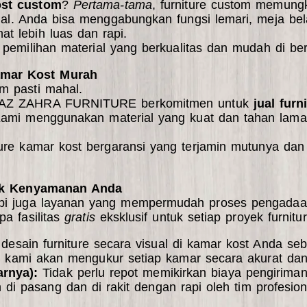
ost custom
?
Pertama-tama
, furniture custom memun
al. Anda bisa menggabungkan fungsi lemari, meja belaj
at lebih luas dan rapi.
 pemilihan material yang berkualitas dan mudah di be
amar Kost Murah
m pasti mahal.
V. AZ ZAHRA FURNITURE berkomitmen untuk
jual fur
 Kami menggunakan material yang kuat dan tahan lam
ture kamar kost bergaransi
yang terjamin mutunya dan
tuk Kenyamanan Anda
api juga layanan yang mempermudah proses pengadaan
a fasilitas
gratis
eksklusif untuk setiap proyek furnit
 desain furniture secara visual di kamar kost Anda se
 kami akan mengukur setiap kamar secara akurat dan
arnya):
Tidak perlu repot memikirkan biaya pengirim
 di pasang dan di rakit dengan rapi oleh tim profesion