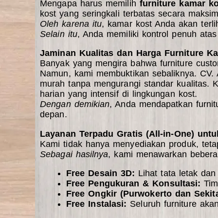
Mengapa harus memilih
furniture kamar k
kost yang seringkali terbatas secara maksim
Oleh karena itu
, kamar kost Anda akan terlih
Selain itu
, Anda memiliki kontrol penuh atas
Jaminan Kualitas dan Harga Furniture K
Banyak yang mengira bahwa furniture custo
Namun, kami membuktikan sebaliknya. C
murah tanpa mengurangi standar kualitas.
harian yang intensif di lingkungan kost.
Dengan demikian
, Anda mendapatkan
furni
depan.
Layanan Terpadu Gratis (All-in-One) un
Kami tidak hanya menyediakan produk, tet
Sebagai hasilnya
, kami menawarkan beberap
Free Desain 3D:
Lihat tata letak dan
Free Pengukuran & Konsultasi:
Tim
Free Ongkir (Purwokerto dan Sekit
Free Instalasi:
Seluruh furniture akan