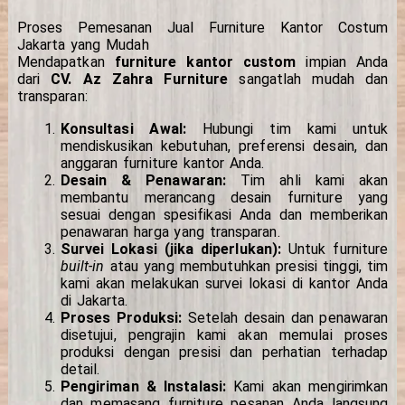
Proses Pemesanan Jual Furniture Kantor Costum
Jakarta yang Mudah
Mendapatkan
furniture kantor custom
impian Anda
dari
CV. Az Zahra Furniture
sangatlah mudah dan
transparan:
Konsultasi Awal:
Hubungi tim kami untuk
mendiskusikan kebutuhan, preferensi desain, dan
anggaran furniture kantor Anda.
Desain & Penawaran:
Tim ahli kami akan
membantu merancang desain furniture yang
sesuai dengan spesifikasi Anda dan memberikan
penawaran harga yang transparan.
Survei Lokasi (jika diperlukan):
Untuk furniture
built-in
atau yang membutuhkan presisi tinggi, tim
kami akan melakukan survei lokasi di kantor Anda
di Jakarta.
Proses Produksi:
Setelah desain dan penawaran
disetujui, pengrajin kami akan memulai proses
produksi dengan presisi dan perhatian terhadap
detail.
Pengiriman & Instalasi:
Kami akan mengirimkan
dan memasang furniture pesanan Anda langsung