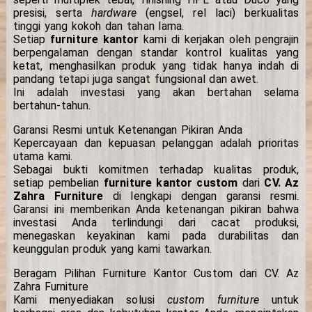
presisi, serta
hardware
(engsel, rel laci) berkualitas
tinggi yang kokoh dan tahan lama.
Setiap
furniture kantor
kami di kerjakan oleh pengrajin
berpengalaman dengan standar kontrol kualitas yang
ketat, menghasilkan produk yang tidak hanya indah di
pandang tetapi juga sangat fungsional dan awet.
Ini adalah investasi yang akan bertahan selama
bertahun-tahun.
Garansi Resmi untuk Ketenangan Pikiran Anda
Kepercayaan dan kepuasan pelanggan adalah prioritas
utama kami.
Sebagai bukti komitmen terhadap kualitas produk,
setiap pembelian
furniture kantor custom
dari
CV. Az
Zahra Furniture
di lengkapi dengan garansi resmi.
Garansi ini memberikan Anda ketenangan pikiran bahwa
investasi Anda terlindungi dari cacat produksi,
menegaskan keyakinan kami pada durabilitas dan
keunggulan produk yang kami tawarkan.
Beragam Pilihan Furniture Kantor Custom dari CV. Az
Zahra Furniture
Kami menyediakan solusi
custom furniture
untuk