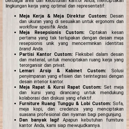
berbagai area dan kebutuhan kantor Anda, menciptakan
lingkungan kerja yang optimal dan representatif:
Meja Kerja & Meja Direktur Custom:
Desain
dan ukuran yang di sesuaikan untuk ergonomi dan
workflow
spesifik Anda.
Meja Resepsionis Custom:
Ciptakan kesan
pertama yang tak terlupakan dengan desain meja
resepsionis unik yang mencerminkan identitas
brand
Anda.
Partisi Kantor Custom:
Fleksibel dalam desain
dan material, untuk menciptakan ruang kerja yang
terorganisir dan privat.
Lemari Arsip & Kabinet Custom:
Solusi
penyimpanan yang efisien dan terintegrasi dengan
desain interior kantor.
Meja Rapat & Kursi Rapat Custom:
Set meja
dan kursi yang dirancang untuk mendukung
kolaborasi dan diskusi yang efektif.
Furniture Ruang Tunggu & Lobi Custom:
Sofa,
meja kopi, dan credenza yang menciptakan
suasana profesional dan nyaman bagi pengunjung.
Dan banyak lagi!
Apapun kebutuhan furniture
kantor Anda, kami siap mewujudkannya.