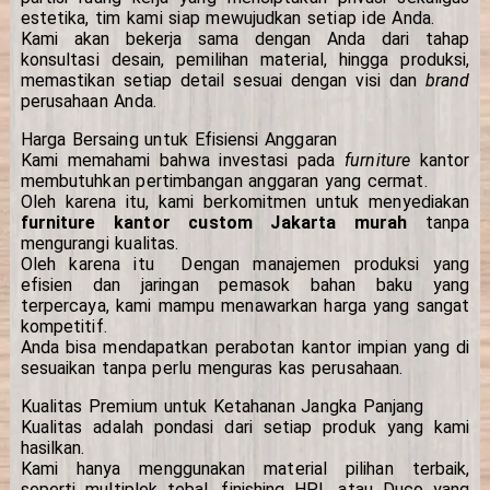
estetika, tim kami siap mewujudkan setiap ide Anda.
Kami akan bekerja sama dengan Anda dari tahap
konsultasi desain, pemilihan material, hingga produksi,
memastikan setiap detail sesuai dengan visi dan
brand
perusahaan Anda.
Harga Bersaing untuk Efisiensi Anggaran
Kami memahami bahwa investasi pada
furniture
kantor
membutuhkan pertimbangan anggaran yang cermat.
Oleh karena itu, kami berkomitmen untuk menyediakan
furniture kantor custom Jakarta murah
tanpa
mengurangi kualitas.
Oleh karena itu Dengan manajemen produksi yang
efisien dan jaringan pemasok bahan baku yang
terpercaya, kami mampu menawarkan harga yang sangat
kompetitif.
Anda bisa mendapatkan perabotan kantor impian yang di
sesuaikan tanpa perlu menguras kas perusahaan.
Kualitas Premium untuk Ketahanan Jangka Panjang
Kualitas adalah pondasi dari setiap produk yang kami
hasilkan.
Kami hanya menggunakan material pilihan terbaik,
seperti multiplek tebal, finishing HPL atau Duco yang