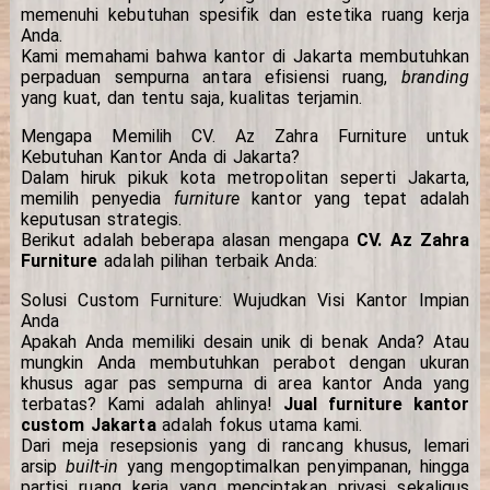
memenuhi kebutuhan spesifik dan estetika ruang kerja
Anda.
Kami memahami bahwa kantor di Jakarta membutuhkan
perpaduan sempurna antara efisiensi ruang,
branding
yang kuat, dan tentu saja, kualitas terjamin.
Mengapa Memilih CV. Az Zahra Furniture untuk
Kebutuhan Kantor Anda di Jakarta?
Dalam hiruk pikuk kota metropolitan seperti Jakarta,
memilih penyedia
furniture
kantor yang tepat adalah
keputusan strategis.
Berikut adalah beberapa alasan mengapa
CV. Az Zahra
Furniture
adalah pilihan terbaik Anda:
Solusi Custom Furniture: Wujudkan Visi Kantor Impian
Anda
Apakah Anda memiliki desain unik di benak Anda? Atau
mungkin Anda membutuhkan perabot dengan ukuran
khusus agar pas sempurna di area kantor Anda yang
terbatas? Kami adalah ahlinya!
Jual furniture kantor
custom Jakarta
adalah fokus utama kami.
Dari meja resepsionis yang di rancang khusus, lemari
arsip
built-in
yang mengoptimalkan penyimpanan, hingga
partisi ruang kerja yang menciptakan privasi sekaligus