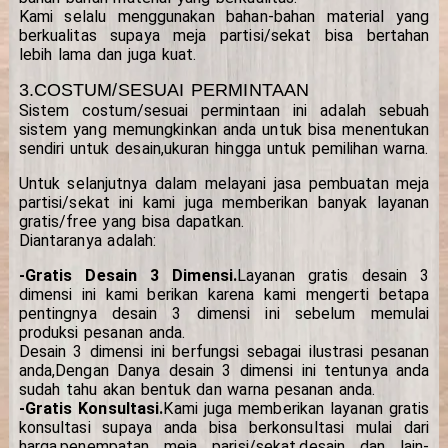
Kami selalu menggunakan bahan-bahan material yang
berkualitas supaya meja partisi/sekat bisa bertahan
lebih lama dan juga kuat.
3.COSTUM/SESUAI PERMINTAAN
Sistem costum/sesuai permintaan ini adalah sebuah
sistem yang memungkinkan anda untuk bisa menentukan
sendiri untuk desain,ukuran hingga untuk pemilihan warna.
Untuk selanjutnya dalam melayani jasa pembuatan meja
partisi/sekat ini kami juga memberikan banyak layanan
gratis/free yang bisa dapatkan.
Diantaranya adalah:
-Gratis Desain 3 Dimensi.
Layanan gratis desain 3
dimensi ini kami berikan karena kami mengerti betapa
pentingnya desain 3 dimensi ini sebelum memulai
produksi pesanan anda.
Desain 3 dimensi ini berfungsi sebagai ilustrasi pesanan
anda,Dengan Danya desain 3 dimensi ini tentunya anda
sudah tahu akan bentuk dan warna pesanan anda.
-Gratis Konsultasi.
Kami juga memberikan layanan gratis
konsultasi supaya anda bisa berkonsultasi mulai dari
harga,penempatan meja parisi/sekat,desain dan lain-