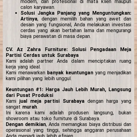
modern, dan profesional di mata klien maupun
calon karyawan.
Solusi Jangka Panjang yang Menguntungkan:
Artinya
, dengan memilih bahan yang awet dan
desain yang fungsional, Anda melakukan investasi
cerdas yang akan bertahan lama dan mengurangi
biaya perawatan di masa depan.
CV. Az Zahra Furniture: Solusi Pengadaan Meja
Partisi Cerdas untuk Surabaya
Kami adalah partner Anda dalam menciptakan ruang
kerja yang ideal.
Kami menawarkan
banyak keuntungan
yang menjadikan
kami pilihan yang lebih unggul.
Keuntungan #1: Harga Jauh Lebih Murah, Langsung
dari Pusat Produksi
Kami
jual meja partisi Surabaya
dengan harga yang
sangat
murah
.
Ini karena kami adalah produsen langsung, bukan
showroom atau toko furniture di Surabaya.
Dengan demikian
, Anda memangkas biaya distribusi dan
operasional yang tinggi, sehingga anggaran perusahaan
Anda menjadi jauh lebih efisien.