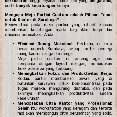
berkualitas
tinggi, layanan purna jual yang
bergaransi
,
serta
banyak keuntungan
lainnya.
Mengapa Meja Partisi Custom adalah Pilihan Tepat
untuk Kantor di Surabaya?
Berinvestasi pada meja partisi yang dibuat khusus
memberikan keuntungan nyata bagi iklim kerja dan
efisiensi perusahaan Anda.
Efisiensi Ruang Maksimal:
Pertama, di kota
besar seperti Surabaya, setiap meter persegi
ruang kantor sangat berharga.
Meja partisi custom di rancang agar pas
sempurna dengan layout ruangan, memastikan
tidak ada area yang terbuang.
Meningkatkan Fokus dan Produktivitas Kerja:
Kedua, partisi memberikan privasi yang di
butuhkan karyawan untuk berkonsentrasi pada
tugas mereka, mengurangi distraksi, dan pada
akhirnya meningkatkan produktivitas secara
keseluruhan.
Menciptakan Citra Kantor yang Profesional:
Selain itu
, workstation yang seragam dan tertata
rapi akan membangun citra perusahaan yang solid,