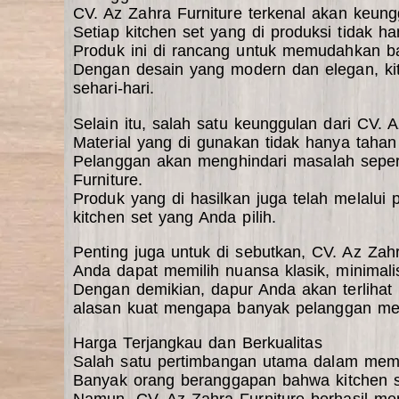
CV. Az Zahra Furniture terkenal akan keungg
Setiap kitchen set yang di produksi tidak ha
Produk ini di rancang untuk memudahkan ba
Dengan desain yang modern dan elegan, kit
sehari-hari.
Selain itu, salah satu keunggulan dari CV. 
Material yang di gunakan tidak hanya tahan
Pelanggan akan menghindari masalah sepert
Furniture.
Produk yang di hasilkan juga telah melalui p
kitchen set yang Anda pilih.
Penting juga untuk di sebutkan, CV. Az Za
Anda dapat memilih nuansa klasik, minimali
Dengan demikian, dapur Anda akan terlihat 
alasan kuat mengapa banyak pelanggan memil
Harga Terjangkau dan Berkualitas
Salah satu pertimbangan utama dalam memil
Banyak orang beranggapan bahwa kitchen set
Namun, CV. Az Zahra Furniture berhasil me