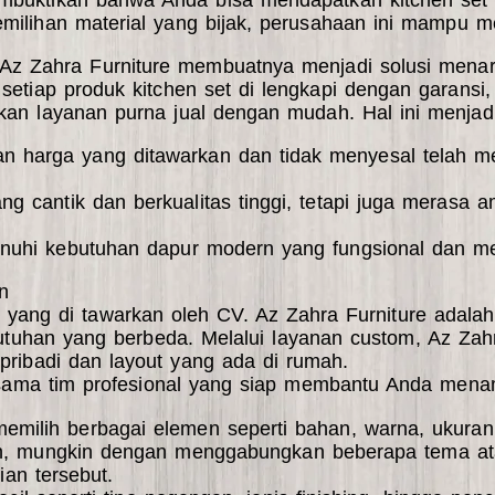
emilihan material yang bijak, perusahaan ini mampu m
. Az Zahra Furniture membuatnya menjadi solusi mena
setiap produk kitchen set di lengkapi dengan garans
an layanan purna jual dengan mudah. Hal ini menjadik
harga yang ditawarkan dan tidak menyesal telah mem
 cantik dan berkualitas tinggi, tetapi juga merasa a
nuhi kebutuhan dapur modern yang fungsional dan me
n
 yang di tawarkan oleh CV. Az Zahra Furniture adalah 
ebutuhan yang berbeda. Melalui layanan custom, Az Za
pribadi dan layout yang ada di rumah.
ersama tim profesional yang siap membantu Anda mena
milih berbagai elemen seperti bahan, warna, ukuran
iran, mungkin dengan menggabungkan beberapa tema a
ian tersebut.