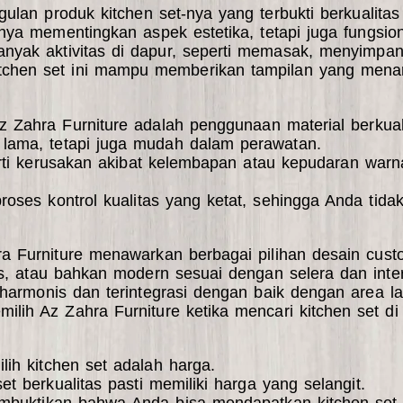
ulan produk kitchen set-nya yang terbukti berkualitas 
nya mementingkan aspek estetika, tetapi juga fungsion
nyak aktivitas di dapur, seperti memasak, menyimpa
chen set ini mampu memberikan tampilan yang menari
Az Zahra Furniture adalah penggunaan material berkua
 lama, tetapi juga mudah dalam perawatan.
i kerusakan akibat kelembapan atau kepudaran warna
roses kontrol kualitas yang ketat, sehingga Anda tidak
hra Furniture menawarkan berbagai pilihan desain cu
s, atau bahkan modern sesuai dengan selera dan inte
harmonis dan terintegrasi dengan baik dengan area la
ih Az Zahra Furniture ketika mencari kitchen set di 
ih kitchen set adalah harga.
 berkualitas pasti memiliki harga yang selangit.
mbuktikan bahwa Anda bisa mendapatkan kitchen set b