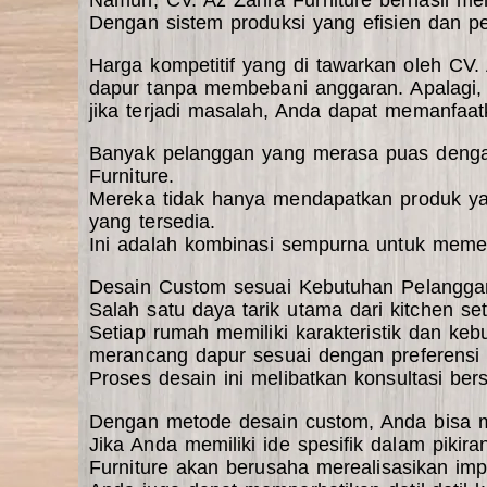
Dengan sistem produksi yang efisien dan p
Harga kompetitif yang di tawarkan oleh CV
dapur tanpa membebani anggaran. Apalagi, 
jika terjadi masalah, Anda dapat memanfaatk
Banyak pelanggan yang merasa puas dengan 
Furniture.
Mereka tidak hanya mendapatkan produk yang
yang tersedia.
Ini adalah kombinasi sempurna untuk meme
Desain Custom sesuai Kebutuhan Pelangga
Salah satu daya tarik utama dari kitchen set
Setiap rumah memiliki karakteristik dan k
merancang dapur sesuai dengan preferensi 
Proses desain ini melibatkan konsultasi b
Dengan metode desain custom, Anda bisa me
Jika Anda memiliki ide spesifik dalam pik
Furniture akan berusaha merealisasikan imp