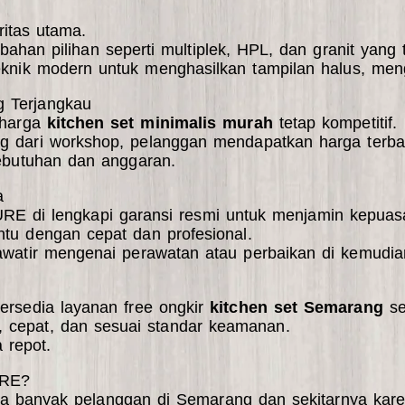
ritas utama.
 pilihan seperti multiplek, HPL, dan granit yang 
 teknik modern untuk menghasilkan tampilan halus, men
g Terjangkau
 harga
kitchen set minimalis murah
tetap kompetitif.
ng dari workshop, pelanggan mendapatkan harga terbai
kebutuhan dan anggaran.
a
URE di lengkapi
garansi resmi
untuk menjamin kepuas
antu dengan cepat dan profesional.
watir mengenai perawatan atau perbaikan di kemudian
ersedia layanan
free ongkir
kitchen set Semarang
ser
 cepat, dan sesuai standar keamanan.
 repot.
URE?
 banyak pelanggan di Semarang dan sekitarnya kare