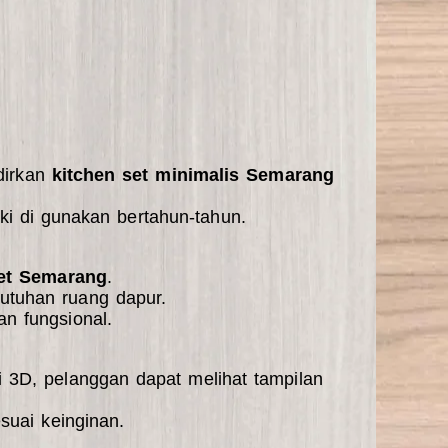
irkan
kitchen set minimalis Semarang
ski di gunakan bertahun-tahun.
et Semarang
.
utuhan ruang dapur.
n fungsional.
si 3D, pelanggan dapat melihat tampilan
suai keinginan.