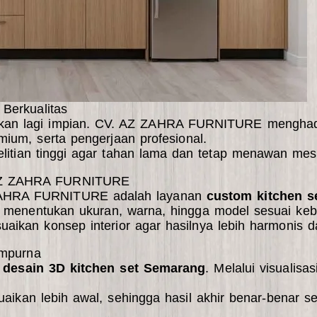
Berkualitas
 bukan lagi impian. CV. AZ ZAHRA FURNITURE
menghad
ium, serta pengerjaan profesional.
telitian tinggi agar tahan lama dan tetap menawan me
. AZ ZAHRA FURNITURE
 ZAHRA FURNITURE adalah layanan
custom kitchen s
t menentukan ukuran, warna, hingga model sesuai keb
kan konsep interior agar hasilnya lebih harmonis da
empurna
n
desain 3D kitchen set Semarang
. Melalui visualisa
uaikan lebih awal, sehingga hasil akhir benar-benar se