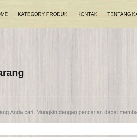
OME
KATEGORY PRODUK
KONTAK
TENTANG K
arang
yang Anda cari. Mungkin dengan pencarian dapat memba