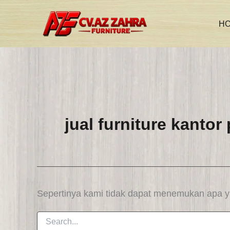
Cari
Lewati
untuk:
H
ke
konten
jual furniture kanto
Sepertinya kami tidak dapat menemukan apa 