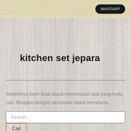
Cari
Lewati
untuk:
WHATSAPP
ke
konten
kitchen set jepara
Sepertinya kami tidak dapat menemukan apa yang Anda
cari. Mungkin dengan pencarian dapat membantu.