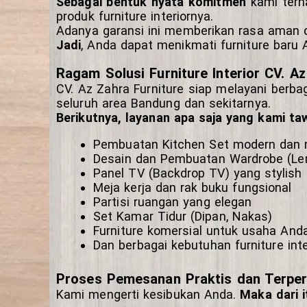
Sebagai bentuk nyata komitmen
kami terh
produk furniture interiornya.
Adanya garansi ini memberikan rasa aman d
Jadi
, Anda dapat menikmati furniture baru 
Ragam Solusi Furniture Interior CV. A
CV. Az Zahra Furniture siap melayani berbaga
seluruh area Bandung dan sekitarnya.
Berikutnya, layanan apa saja yang kami ta
Pembuatan Kitchen Set modern dan 
Desain dan Pembuatan Wardrobe (Le
Panel TV (Backdrop TV) yang stylish
Meja kerja dan rak buku fungsional
Partisi ruangan yang elegan
Set Kamar Tidur (Dipan, Nakas)
Furniture komersial untuk usaha And
Dan berbagai kebutuhan furniture inte
Proses Pemesanan Praktis dan Terpe
Kami mengerti kesibukan Anda.
Maka dari i