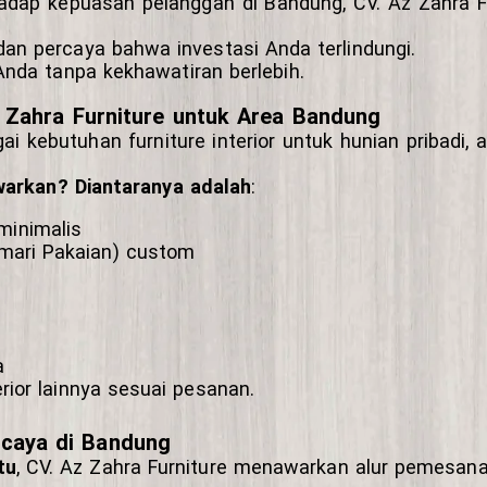
adap kepuasan pelanggan di Bandung, CV. Az Zahra 
an percaya bahwa investasi Anda terlindungi.
Anda tanpa kekhawatiran berlebih.
z Zahra Furniture untuk Area Bandung
i kebutuhan furniture interior untuk hunian pribadi, 
warkan? Diantaranya adalah
:
minimalis
mari Pakaian) custom
a
rior lainnya sesuai pesanan.
rcaya di Bandung
tu
, CV. Az Zahra Furniture menawarkan alur pemesanan