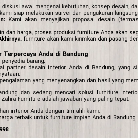
diskusi awal mengenai kebutuhan, konsep desain, da
ami siap melakukan survei dan pengukuran langsung 
n:
Kami akan menyajikan proposal desain (termasuk
n dan harga, proses produksi furniture Anda akan seg
Akhirnya
, furniture akan kami kirimkan dan pasang de
ior Terpercaya Anda di Bandung
 penyedia barang.
ai partner desain interior Anda di Bandung, yang 
nyataan.
 pengalaman yang menyenangkan dan hasil yang me
 Bandung dan sedang mencari solusi furniture inter
 Zahra Furniture adalah jawaban yang paling tepat.
an interior Anda dengan tim ahli kami.
rga terbaik untuk furniture impian Anda di Bandung d
9998