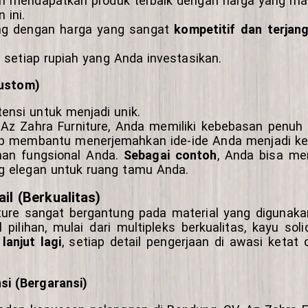
ah mendapatkan produk terbaik dengan harga yang ma
 ini.
ung dengan harga yang sangat
kompetitif dan terjan
 setiap rupiah yang Anda investasikan.
Custom)
ensi untuk menjadi unik.
 Az Zahra Furniture, Anda memiliki kebebasan penuh 
ap membantu menerjemahkan ide-ide Anda menjadi ken
han fungsional Anda.
Sebagai contoh
, Anda bisa me
g elegan untuk ruang tamu Anda.
il (Berkualitas)
iture sangat bergantung pada material yang digunaka
ihan, mulai dari multipleks berkualitas, kayu solid
 lanjut lagi
, setiap detail pengerjaan di awasi ketat
i (Bergaransi)