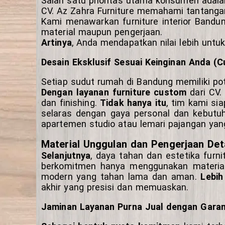
Salah satu prioritas utama konsumen adal
CV. Az Zahra Furniture memahami tantangan
Kami menawarkan furniture interior Band
material maupun pengerjaan.
Artinya
, Anda mendapatkan nilai lebih untuk
Desain Eksklusif Sesuai Keinginan Anda (
Setiap sudut rumah di Bandung memiliki pot
Dengan layanan furniture custom
dari CV.
dan finishing.
Tidak hanya itu
, tim kami si
selaras dengan gaya personal dan kebutu
apartemen studio atau lemari pajangan yan
Material Unggulan dan Pengerjaan Deta
Selanjutnya
, daya tahan dan estetika furn
berkomitmen hanya menggunakan material pil
modern yang tahan lama dan aman.
Lebih
akhir yang presisi dan memuaskan.
Jaminan Layanan Purna Jual dengan Garans