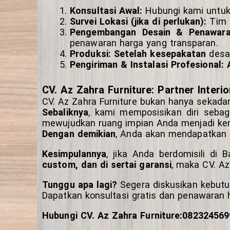
Konsultasi Awal:
Hubungi kami untuk 
Survei Lokasi (jika di perlukan):
Tim k
Pengembangan Desain & Penawara
penawaran harga yang transparan.
Produksi:
Setelah kesepakatan
desai
Pengiriman & Instalasi Profesional:
CV. Az Zahra Furniture: Partner Inter
CV. Az Zahra Furniture bukan hanya sekadar
Sebaliknya
, kami memposisikan diri sebag
mewujudkan ruang impian Anda menjadi ke
Dengan demikian
, Anda akan mendapatkan
Kesimpulannya
, jika Anda berdomisili di
custom, dan di sertai garansi
, maka CV. Az
Tunggu apa lagi?
Segera diskusikan kebutuh
Dapatkan konsultasi gratis dan penawaran ha
Hubungi CV. Az Zahra Furniture:08232456