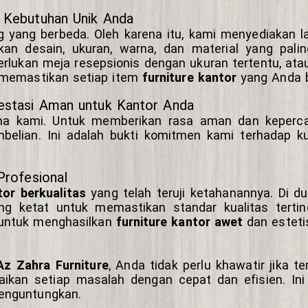
k Kebutuhan Unik Anda
g yang berbeda. Oleh karena itu, kami menyediakan 
n desain, ukuran, warna, dan material yang pali
lukan meja resepsionis dengan ukuran tertentu, atau 
i memastikan setiap item
furniture kantor
yang Anda b
vestasi Aman untuk Kantor Anda
ama kami. Untuk memberikan rasa aman dan keperca
elian. Ini adalah bukti komitmen kami terhadap ku
Profesional
tor berkualitas
yang telah teruji ketahanannya. Di d
ng ketat untuk memastikan standar kualitas tertingg
 untuk menghasilkan
furniture kantor awet
dan esteti
 Az Zahra Furniture
, Anda tidak perlu khawatir jika t
kan setiap masalah dengan cepat dan efisien. In
enguntungkan.