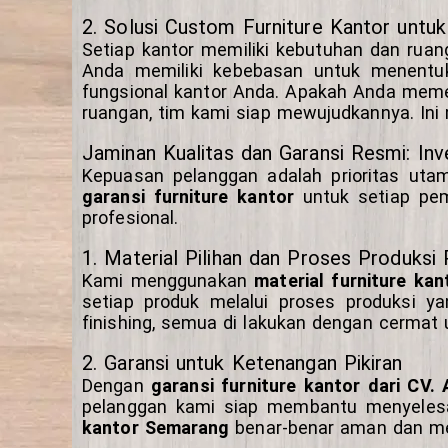
2. Solusi Custom Furniture Kantor untu
Setiap kantor memiliki kebutuhan dan ruan
Anda memiliki kebebasan untuk menentuka
fungsional kantor Anda. Apakah Anda memer
ruangan, tim kami siap mewujudkannya. In
Jaminan Kualitas dan Garansi Resmi: In
Kepuasan pelanggan adalah prioritas ut
garansi furniture kantor
untuk setiap pemb
profesional.
1. Material Pilihan dan Proses Produksi 
Kami menggunakan
material furniture kan
setiap produk melalui proses produksi ya
finishing, semua di lakukan dengan cermat
2. Garansi untuk Ketenangan Pikiran
Dengan
garansi furniture kantor dari CV.
pelanggan kami siap membantu menyelesai
kantor Semarang
benar-benar aman dan m