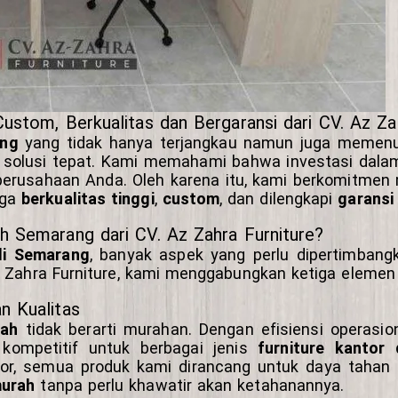
stom, Berkualitas dan Bergaransi dari CV. Az Zah
ang
yang tidak hanya terjangkau namun juga memenuh
i solusi tepat. Kami memahami bahwa investasi dalam
perusahaan Anda. Oleh karena itu, kami berkomitmen
uga
berkualitas tinggi
,
custom
, dan dilengkapi
garansi
 Semarang dari CV. Az Zahra Furniture?
 di Semarang
, banyak aspek yang perlu dipertimbangk
 Az Zahra Furniture, kami menggabungkan ketiga elem
n Kualitas
rah
tidak berarti murahan. Dengan efisiensi operasi
ompetitif untuk berbagai jenis
furniture kantor
ntor, semua produk kami dirancang untuk daya tahan 
murah
tanpa perlu khawatir akan ketahanannya.