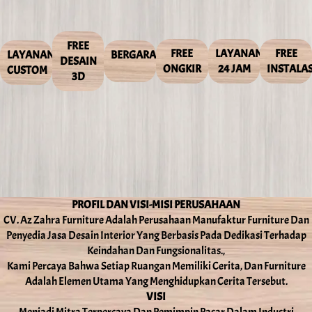
FREE
FREE
LAYANAN
FREE
LAYANAN
BERGARANSI
DESAIN
ONGKIR
24 JAM
INSTALAS
CUSTOM
3D
PROFIL DAN VISI-MISI PERUSAHAAN
CV. Az Zahra Furniture Adalah Perusahaan Manufaktur Furniture Dan
Penyedia Jasa Desain Interior Yang Berbasis Pada Dedikasi Terhadap
Keindahan Dan Fungsionalitas.,
Kami Percaya Bahwa Setiap Ruangan Memiliki Cerita, Dan Furniture
Adalah Elemen Utama Yang Menghidupkan Cerita Tersebut.
VISI
Menjadi Mitra Terpercaya Dan Pemimpin Pasar Dalam Industri