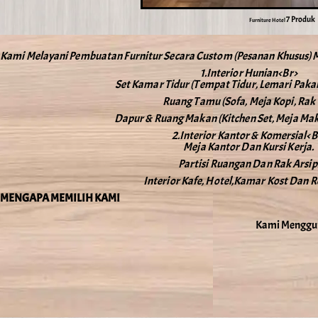
7 Produk
Furniture Hotel
Kami Melayani Pembuatan Furnitur Secara Custom (pesanan Khusus) Ma
1.Interior Hunian<br>
Set Kamar Tidur (Tempat Tidur, Lemari Pakaia
Ruang Tamu (Sofa, Meja Kopi, Rak 
Dapur & Ruang Makan (Kitchen Set, Meja Maka
2.Interior Kantor & Komersial<b
Meja Kantor Dan Kursi Kerja.
Partisi Ruangan Dan Rak Arsip
Interior Kafe, Hotel,kamar Kost Dan R
MENGAPA MEMILIH KAMI
Kami Mengguna