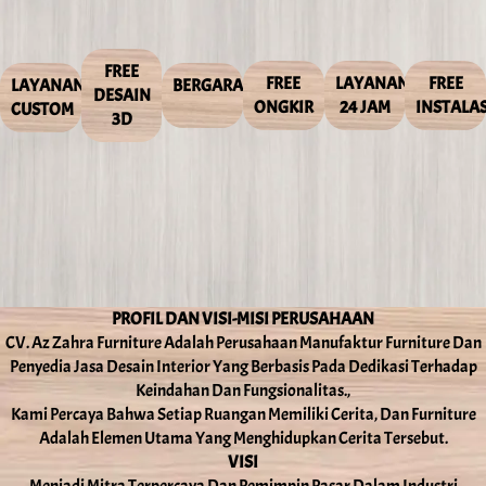
FREE
FREE
LAYANAN
FREE
LAYANAN
BERGARANSI
DESAIN
ONGKIR
24 JAM
INSTALAS
CUSTOM
3D
PROFIL DAN VISI-MISI PERUSAHAAN
CV. Az Zahra Furniture Adalah Perusahaan Manufaktur Furniture Dan
Penyedia Jasa Desain Interior Yang Berbasis Pada Dedikasi Terhadap
Keindahan Dan Fungsionalitas.,
Kami Percaya Bahwa Setiap Ruangan Memiliki Cerita, Dan Furniture
Adalah Elemen Utama Yang Menghidupkan Cerita Tersebut.
VISI
Menjadi Mitra Terpercaya Dan Pemimpin Pasar Dalam Industri