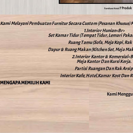
7 Produk
Furniture Hotel
Kami Melayani Pembuatan Furnitur Secara Custom (pesanan Khusus) Ma
1.Interior Hunian<br>
Set Kamar Tidur (Tempat Tidur, Lemari Pakaia
Ruang Tamu (Sofa, Meja Kopi, Rak 
Dapur & Ruang Makan (Kitchen Set, Meja Maka
2.Interior Kantor & Komersial<b
Meja Kantor Dan Kursi Kerja.
Partisi Ruangan Dan Rak Arsip
Interior Kafe, Hotel,kamar Kost Dan R
MENGAPA MEMILIH KAMI
Kami Mengguna